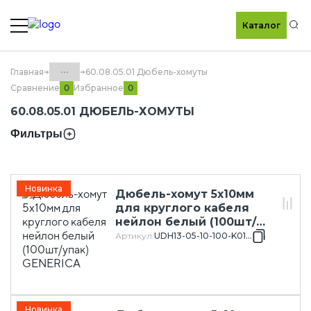
Каталог
По
...
Главная
60.08.05.01 Дюбель-хомуты
Сравнение
Избранное
0
0
Каталог
60.08.05.01 ДЮБЕЛЬ-ХОМУТЫ
60.08 Электромонтажные
Фильтры
изделия GENERICA
60.08.05 Изделия крепежные
GENERICA
Новинка
Дюбель-хомут 5х10мм
для круглого кабеля
нейлон белый (100шт/
упак) GENERICA
Артикул
:
UDH13-05-10-100-K01-G
Новинка