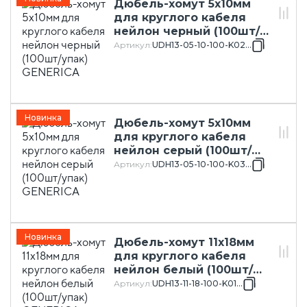
Дюбель-хомут 5х10мм
для круглого кабеля
нейлон черный (100шт/
упак) GENERICA
Артикул
:
UDH13-05-10-100-K02-G
Новинка
Дюбель-хомут 5х10мм
для круглого кабеля
нейлон серый (100шт/
упак) GENERICA
Артикул
:
UDH13-05-10-100-K03-G
Новинка
Дюбель-хомут 11х18мм
для круглого кабеля
нейлон белый (100шт/
упак) GENERICA
Артикул
:
UDH13-11-18-100-K01-G