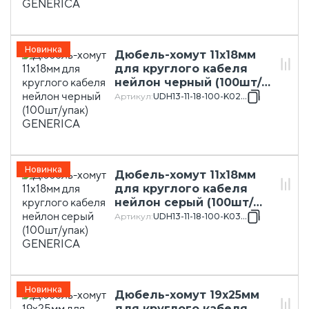
Новинка
Дюбель-хомут 11х18мм
для круглого кабеля
нейлон черный (100шт/
упак) GENERICA
Артикул
:
UDH13-11-18-100-K02-G
Новинка
Дюбель-хомут 11х18мм
для круглого кабеля
нейлон серый (100шт/
упак) GENERICA
Артикул
:
UDH13-11-18-100-K03-G
Новинка
Дюбель-хомут 19х25мм
для круглого кабеля