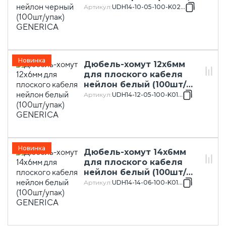
упак) GENERICA
Артикул
:
UDH14-10-05-100-K02-G
Новинка
Дюбель-хомут 12х6мм
для плоского кабеля
нейлон белый (100шт/
упак) GENERICA
Артикул
:
UDH14-12-05-100-K01-G
Новинка
Дюбель-хомут 14х6мм
для плоского кабеля
нейлон белый (100шт/
упак) GENERICA
Артикул
:
UDH14-14-06-100-K01-G