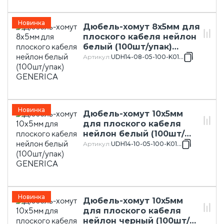
Новинка
Дюбель-хомут 8х5мм для
плоского кабеля нейлон
белый (100шт/упак)
GENERICA
Артикул
:
UDH14-08-05-100-K01-G
Новинка
Дюбель-хомут 10х5мм
для плоского кабеля
нейлон белый (100шт/
упак) GENERICA
Артикул
:
UDH14-10-05-100-K01-G
Новинка
Дюбель-хомут 10х5мм
для плоского кабеля
нейлон черный (100шт/