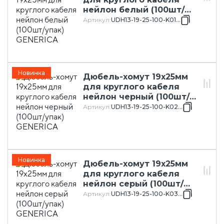
нейлон белый (100шт/
упак) GENERICA
Артикул
:
UDH13-19-25-100-K01-G
Новинка
Дюбель-хомут 19х25мм
для круглого кабеля
нейлон черный (100шт/
упак) GENERICA
Артикул
:
UDH13-19-25-100-K02-G
Новинка
Дюбель-хомут 19х25мм
для круглого кабеля
нейлон серый (100шт/
упак) GENERICA
Артикул
:
UDH13-19-25-100-K03-G