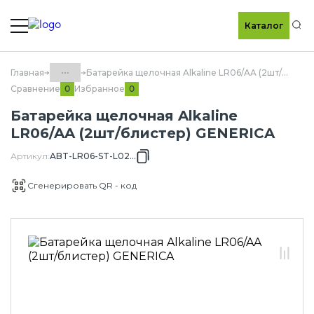
Каталог
По
...
Главная
Батарейка щелочная Alkaline LR06/AA (2шт/блистер) GENERICA
Сравнение
Избранное
0
0
Каталог
Батарейка щелочная Alkaline
60.09 Элементы питания
LR06/AA (2шт/блистер) GENERICA
GENERICA
Артикул
:
ABT-LR06-ST-L02-G
60.09.01 Батарейки GENERICA
Сгенерировать QR - код
60.09.01.01 Батарейки щелочные