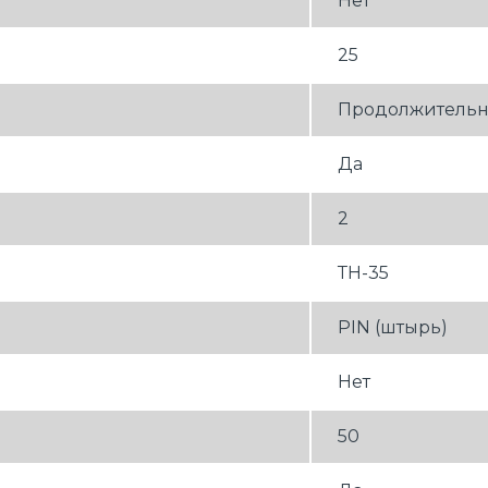
Нет
25
Продолжительн
Да
2
ТН-35
PIN (штырь)
Нет
50