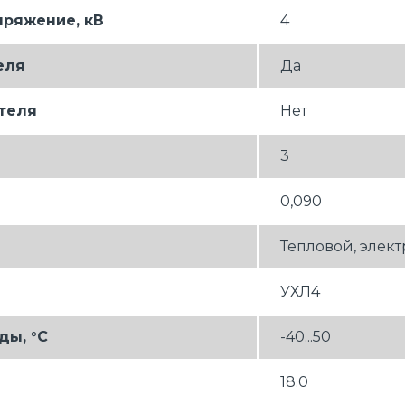
ряжение, кВ
4
еля
Да
теля
Нет
3
0,090
Тепловой, элек
УХЛ4
ды, °C
-40...50
18.0