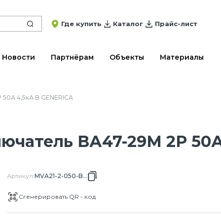
Где купить
Каталог
Прайс-лист
Новости
Партнёрам
Объекты
Материалы
 50А 4,5кА B GENERICA
ючатель ВА47-29М 2P 50А
Артикул
:
MVA21-2-050-B-G
Сгенерировать QR - код