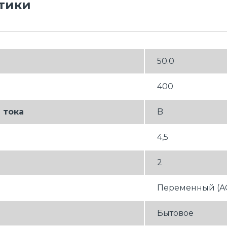
тики
50.0
400
 тока
B
4,5
2
Переменный (A
Бытовое