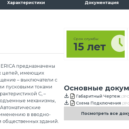
Характеристики
Документация
Срок службы:
15 лет
NERICA предназначены
х цепей, имеющих
ещение – выключатели с
Основные доку
ими пусковыми токами
рактеристикой C, –
Габаритный Чертеж
(JPG
подъемные механизмы,
Схема Подключения
(JPG
. Автоматические
Посмотреть все до
именению в вводно-
и общественных зданий.