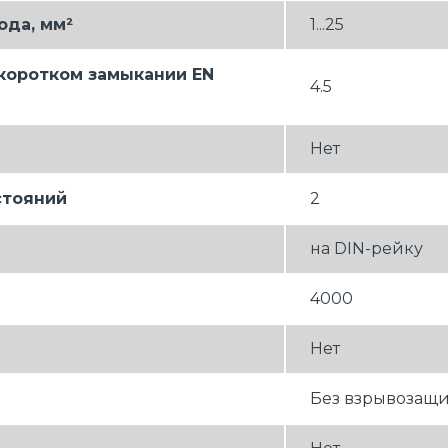
ода, мм²
1...25
коротком замыкании EN
4.5
Нет
стояний
2
на DIN-рейку
4000
Нет
Без взрывозащ