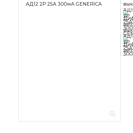
60.01.02.02.01 Автоматические
выключатели
дифференциального тока АД12_14
тип АС