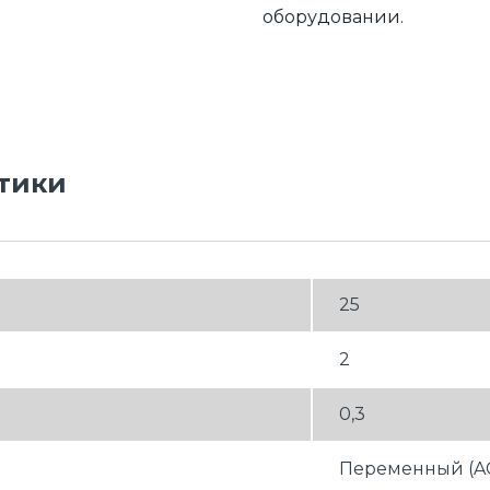
оборудовании.
тики
25
2
0,3
Переменный (A