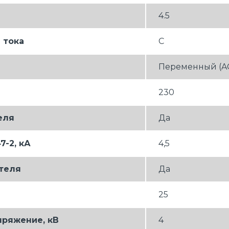
4.5
 тока
C
Переменный (A
230
еля
Да
-2, кА
4,5
теля
Да
25
ряжение, кВ
4