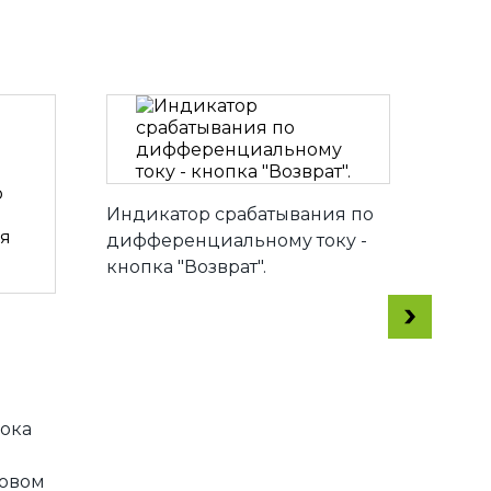
Индикатор срабатывания по
дифференциальному току -
кнопка "Возврат".
Широ
темпе
позв
выкл
клим
ока
товом