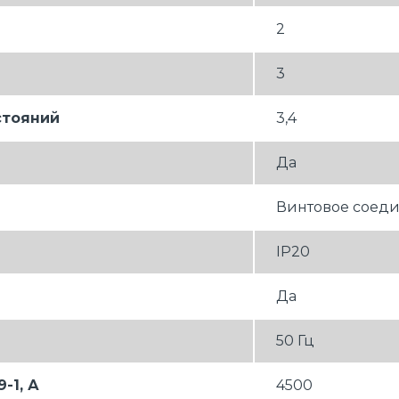
2
3
стояний
3,4
Да
Винтовое соед
IP20
Да
50 Гц
-1, А
4500