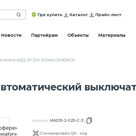
Где купить
Каталог
Прайс-лист
Новости
Партнёрам
Объекты
Материалы
чатель АД12 2Р 25А 300мА GENERICA
томатический выключате
Артикул
:
MAD15-2-025-C-300
Сгенерировать QR - код