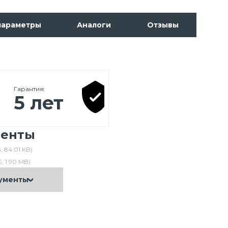
параметры
Аналоги
Отзывы
Гарантия:
5 лет
менты
, 84.01 KB)
, 1.90 MB)
кументы