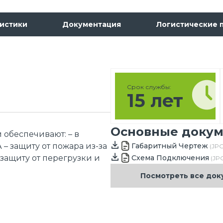
истики
Документация
Логистические 
Срок службы:
15 лет
Основные доку
обеспечивают: – в
– защиту от пожара из-за
Габаритный Чертеж
(JPG
защиту от перегрузки и
Схема Подключения
(JPG
Посмотреть все до