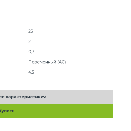
25
2
0,3
Переменный (AC)
4.5
се характеристики
Купить