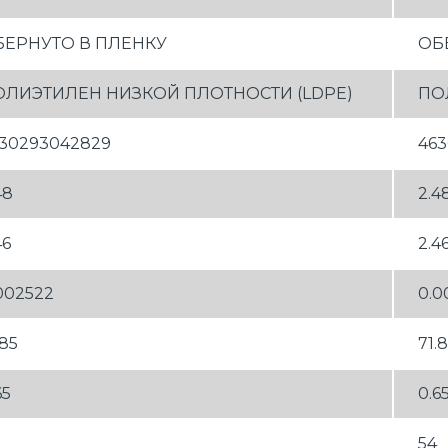
БЕРНУТО В ПЛЕНКУ
ОБ
ОЛИЭТИЛЕН НИЗКОЙ ПЛОТНОСТИ (LDPE)
ПО
30293042829
46
48
2.4
46
2.4
002522
0.0
.85
71.
65
0.6
54