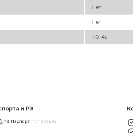
Нет
Нет
-10...45
спорта и РЭ
К
РЭ Паспорт
(PDF, 5.23 MB)