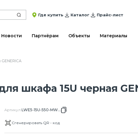
Где купить
Каталог
Прайс-лист
Новости
Партнёрам
Объекты
Материалы
я GENERICA
 для шкафа 15U черная G
Артикул
:
LWE5-15U-550-MW-G
Сгенерировать QR - код