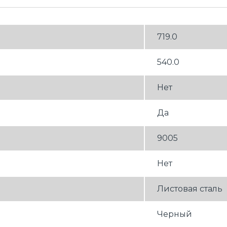
719.0
540.0
Нет
Да
9005
Нет
Листовая сталь
Черный