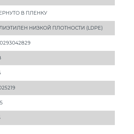
ЕРНУТО В ПЛЕНКУ
ЛИЭТИЛЕН НИЗКОЙ ПЛОТНОСТИ (LDPE)
30293042829
8
6
025219
85
5