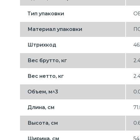
Тип упаковки
О
Материал упаковки
П
Штрихкод
46
Вес брутто, кг
2.
Вес нетто, кг
2.
Объем, м^3
0.
Длина, см
71
Высота, см
0.
Ширина, см
54