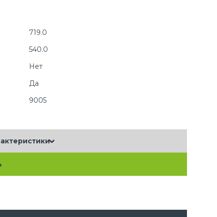
719.0
540.0
Нет
Да
9005
рактеристики
ь