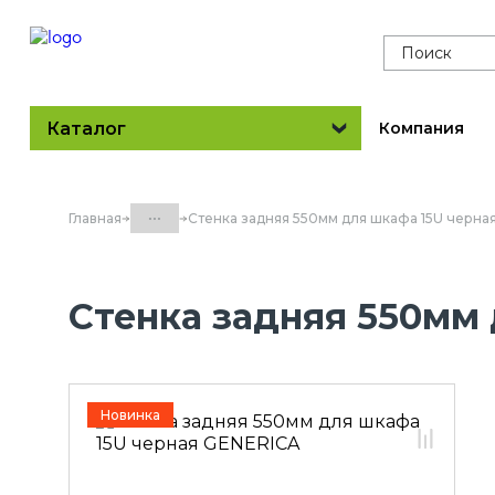
Поиск
Каталог
Компания
...
Главная
Стенка задняя 550мм для шкафа 15U черна
Каталог
Стенка задняя 550мм
60.20 Оборудование
телекоммуникационное
GENERICA
60.20.01 Шкафы сетевые
GENERICA
Новинка
60.20.01.02 Шкафы сетевые
настенные
60.20.01.02.05 Комплектующие к