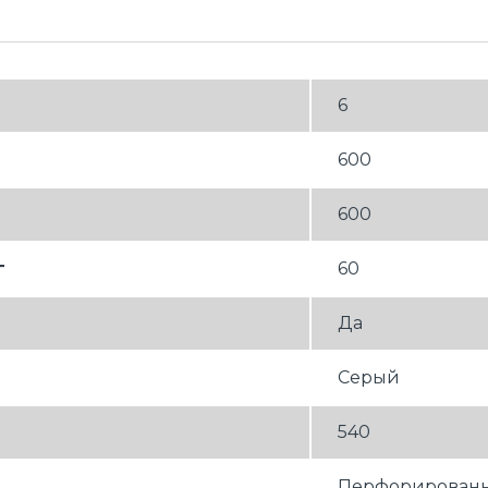
6
600
600
г
60
Да
Серый
540
Перфорированн