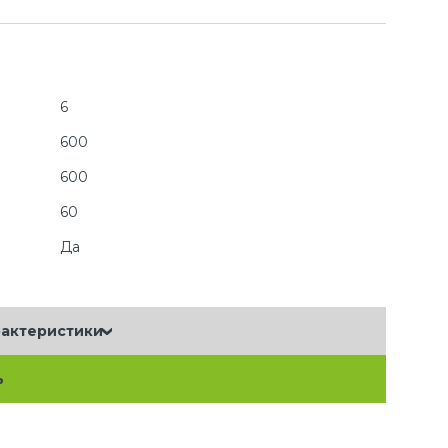
6
600
600
60
Да
рактеристики
ь