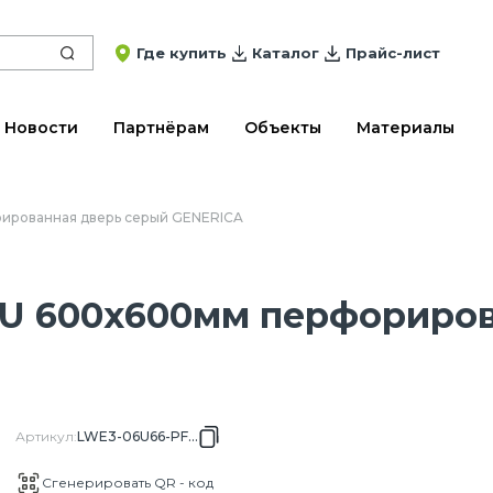
Где купить
Каталог
Прайс-лист
Новости
Партнёрам
Объекты
Материалы
рированная дверь серый GENERICA
6U 600х600мм перфориров
Артикул
:
LWE3-06U66-PF-G
Сгенерировать QR - код