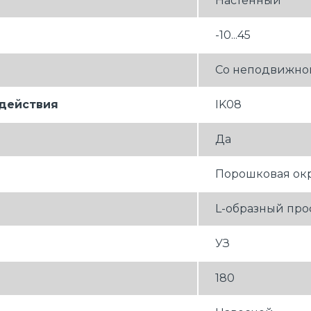
Настенный
-10...45
Со неподвижно
здействия
IK08
Да
Порошковая ок
L-образный пр
УЗ
180