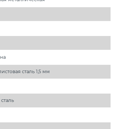
она
стовая сталь 1,5 мм
 сталь