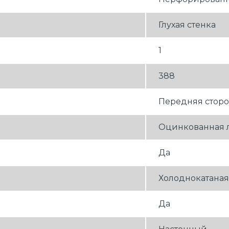
Глухая стенка
1
388
Передняя стор
Оцинкованная ли
Да
Холоднокатаная
Да