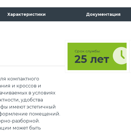
Характеристики
Документация
Срок службы:
25 лет
ля компактного
ния и кроссов и
рачиваемых в условиях
тности, удобства
афы имеют эстетичный
оформление помещений.
орно-разборной.
ации может быть