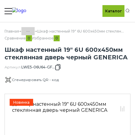
Каталог
По
...
Главная
Шкаф настенный 19" 6U 600х450мм стеклянная дверь черный GENERICA
Сравнение
Избранное
0
0
Каталог
Шкаф настенный 19" 6U 600х450мм
60.20 Оборудование
стеклянная дверь черный GENERICA
телекоммуникационное
GENERICA
Артикул
:
LWE5-06U64-GF-G
60.20.01 Шкафы сетевые
Сгенерировать QR - код
GENERICA
60.20.01.02 Шкафы сетевые
настенные
Новинка
60.20.01.02.02 Шкафы 600х450мм