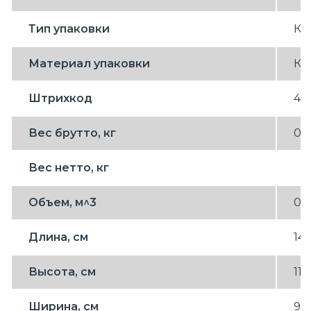
Тип упаковки
КО
Материал упаковки
КА
Штрихкод
46
Вес брутто, кг
0.
Вес нетто, кг
Объем, м^3
0.
Длина, см
14.
Высота, см
11
Ширина, см
9.7