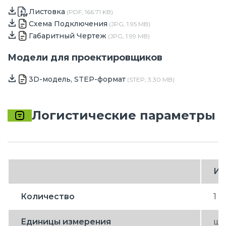
Листовка
(PDF, 166.71 KB)
Схема Подключения
(JPG, 1.95 MB)
Габаритный Чертеж
(JPG, 1.99 MB)
Модели для проектировщиков
3D-модель, STEP-формат
(STEP, 3.30 MB)
Логистические параметры
Ин
Количество
1
Единицы измерения
шт