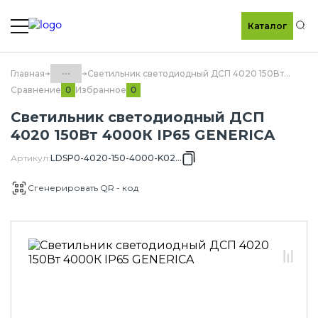
Каталог
По
...
Главная
Светильник светодиодный ДСП 4020 150Вт 4000К IP65 GENERICA
Сравнение
Избранное
0
0
Каталог
Светильник светодиодный ДСП
60.10 Светотехника GENERICA
4020 150Вт 4000К IP65 GENERICA
60.10.06 Светильники для высоких
Артикул
:
LDSP0-4020-150-4000-K02-G
пролетов GENERICA
Сгенерировать QR - код
60.10.06.01 Светильники для
высоких пролетов ДСП 4020
GENERICA