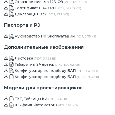
Отказное письмо 123-ФЗ
(PDF, 12.57 MB)
Сертификат 004, 020
(PDF, 872.13 KB)
Декларация 037
(PDF, 1.72 MB)
Паспорта и РЭ
Руководство По Эксплуатации
(PDF, 2.75 MB)
Дополнительные изображения
Листовка
(PDF, 3.72 MB)
Габаритный Чертеж
(JPG, 100.92 KB)
Конфигуратор по подбору БАП
(PDF, 1.01 MB)
Конфигуратор по подбору БАП
(XLSX, 74.43 KB)
Модели для проектировщиков
TXT, Таблицы КИ
(TXT, 0.49 KB)
IES-файл, Фотометрия
(IES, 6.92 KB)